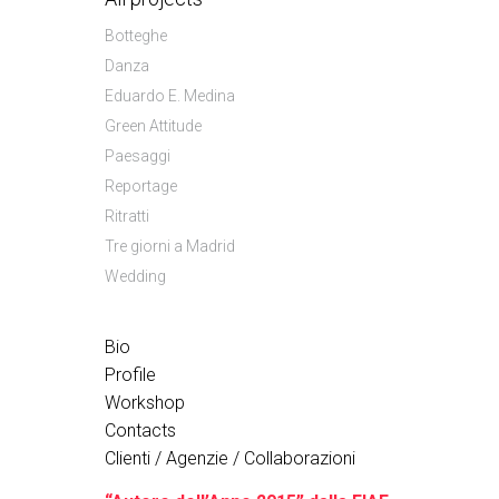
Botteghe
Danza
Eduardo E. Medina
Green Attitude
Paesaggi
Reportage
Ritratti
Tre giorni a Madrid
Wedding
Bio
Profile
Workshop
Contacts
Clienti / Agenzie / Collaborazioni