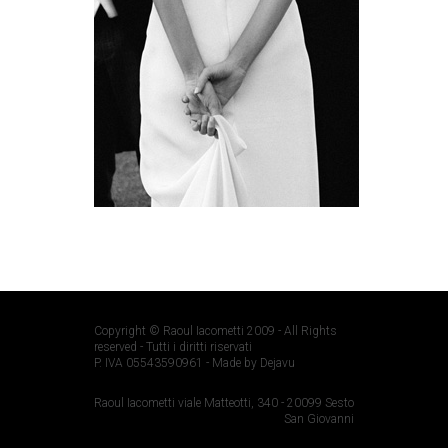
Copyright © Raoul Iacometti 2009 - All Rights
reserved - Tutti i diritti riservati
P. IVA 05543590961 -
Made by Dejavu
Raoul Iacometti viale Matteotti, 340 - 20099 Sesto
San Giovanni