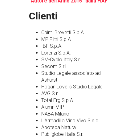
“Autore dell’Anno 2015” dalla FIAF
Clienti
Caimi Brevetti S.p.A.
MP Filtri S.p.A.
IBF S.p.A.
Lorenzi S.p.A.
SM-Cyclo Italy S.r.l.
Secom S.r.l.
Studio Legale associato ad
Ashurst
Hogan Lovells Studio Legale
AVG S.r.l.
Total Erg S.p.A.
AlumniMIP
NABA Milano
L'Armadillo Vino Vivo S.n.c.
Apoteca Natura
Publiglobe Italia S.r.l.